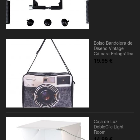
Bolso Bandolera de
Diseño Vintage
Cámara Fotográfica
19.95
€
Caja de Luz
DobleClic Light
Room
14.99
€