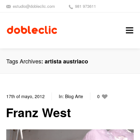
estudio@dobleclic.com
981 973611
SÍGUENOS
SEAMOS 
C
Tags Archives
artista austriaco
17th of mayo, 2012
In:
Blog Arte
0
0
Franz West