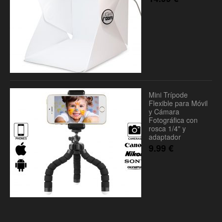
Mini Trípode
Flexible para Móvil
y Cámara
Fotográfica con
rosca 1/4" y
adaptador
9.99
€