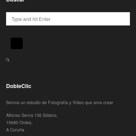
DobleClic
Somos un estudio de Fotografía y Vídeo que ama crear
Alfonso Senra 136 Sótano,
15680 Ordes,
A Coruña