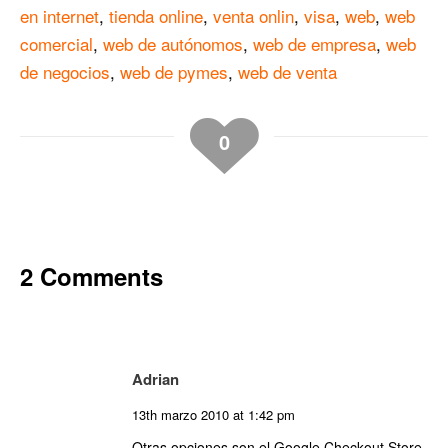
en internet
,
tienda online
,
venta onlin
,
visa
,
web
,
web
comercial
,
web de autónomos
,
web de empresa
,
web
de negocios
,
web de pymes
,
web de venta
0
2 Comments
Adrian
13th marzo 2010 at 1:42 pm
Otras opciones son el Google Checkout Store