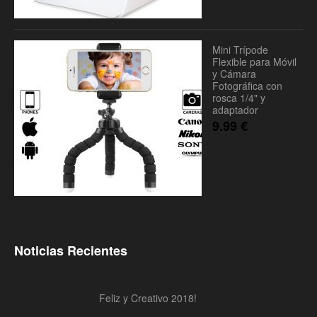
Mini Trípode
Flexible para Móvil
y Cámara
Fotográfica con
rosca 1/4" y
adaptador
9.99
€
Noticias Recientes
Feliz y Creativo 2018!