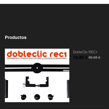
Productos
DobleClic REC1
79.95
€
99.95
€