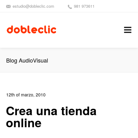
estudio@dobleclic.com
981 973611
SÍGUENOS
SEAMOS 
C
Blog AudioVisual
12th of marzo, 2010
In:
Blog de Comercio Electrónico
,
Blog Diseño Web
,
Blog
Crea una tienda
Posicionamiento
,
Blog Publicidad
online
0
2