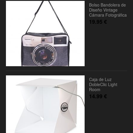
Bolso Bandolera de
Diseño Vintage
Cámara Fotográfica
19.95
€
Caja de Luz
DobleClic Light
Room
14.99
€