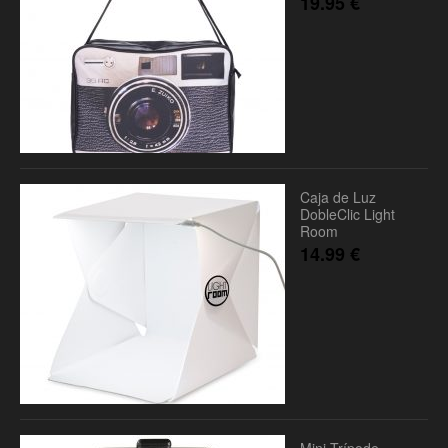
19.95
€
Caja de Luz
DobleClic Light
Room
14.99
€