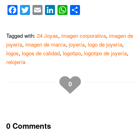
Facebook
Twitter
Email
LinkedIn
WhatsApp
Compartir
Tagged with:
24 Joyas
,
imagen corporativa
,
imagen de
joyería
,
imagen de marca
,
joyería
,
logo de joyería
,
logos
,
logos de calidad
,
logotipo
,
logotipo de joyería
,
relojería
0
0 Comments