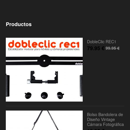
Productos
DobleClic REC1
79.95
€
99.95
€
Bolso Bandolera de
Diseño Vintage
Cámara Fotográfica