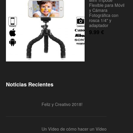
Mini Trípode
Flexible para Móvil
y Cámara
Fotográfica con
rosca 1/4" y
adaptador
9.99
€
Noticias Recientes
Feliz y Creativo 2018!
Un Vídeo de cómo hacer un Vídeo