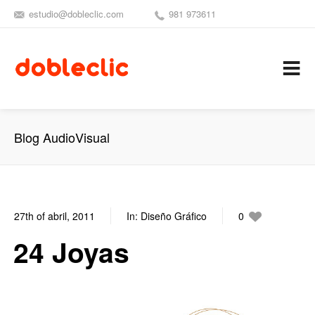
estudio@dobleclic.com
981 973611
SÍGUENOS
SEAMOS 
C
Blog AudioVisual
27th of abril, 2011
In:
Diseño Gráfico
0
0
24 Joyas