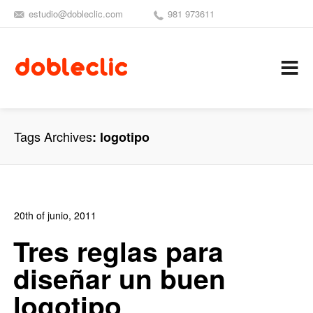
estudio@dobleclic.com
981 973611
SÍGUENOS
SEAMOS 
C
Tags Archives
logotipo
20th of junio, 2011
In:
Blog Diseño Gráfico
,
Blog Publicidad
0
Tres reglas para
2
diseñar un buen
logotipo