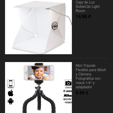
Caja de Luz
DobleClic Light
Room
14.99
€
Mini Trípode
Flexible para Móvil
y Cámara
Fotográfica con
rosca 1/4" y
adaptador
9.99
€