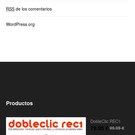
RSS
de los comentarios
WordPress.org
Productos
DobleClic REC1
79.95
€
99.95
€