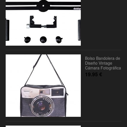
Bolso Bandolera de
Diseño Vintage
Cámara Fotográfica
19.95
€