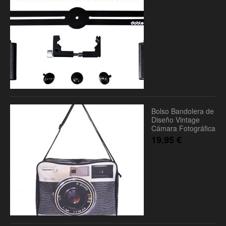
Bolso Bandolera de
Diseño Vintage
Cámara Fotográfica
19.95
€