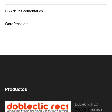
RSS
de los comentarios
WordPress.org
Productos
DobleClic REC1
79.95
€
99.95
€