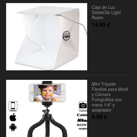
Caja de Luz
DobleClic Light
Room
14.99
€
Mini Trípode
Flexible para Móvil
y Cámara
Fotográfica con
rosca 1/4" y
adaptador
9.99
€