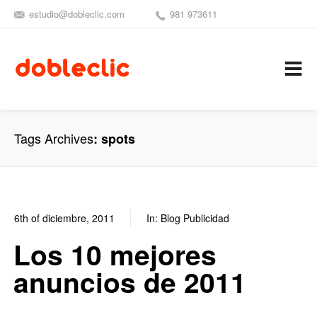
estudio@dobleclic.com
981 973611
SÍGUENOS
SEAMOS 
C
Tags Archives
spots
6th of diciembre, 2011
In:
Blog Publicidad
0
0
Los 10 mejores
anuncios de 2011