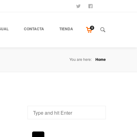
SÍGUENOS
SEAMOS AMIGOS
COMPRA NUESTR
0
SUAL
CONTACTA
TIENDA
You are here:
Home