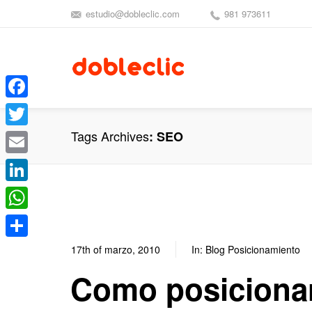
estudio@dobleclic.com
981 973611
Facebook
Tags Archives
SEO
Twitter
Email
LinkedIn
WhatsApp
Compartir
17th of marzo, 2010
In:
Blog Posicionamiento
Como posicionar