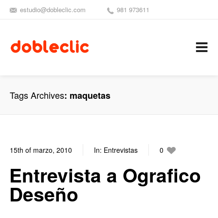
estudio@dobleclic.com
981 973611
SÍGUENOS
SEAMOS 
C
Tags Archives
maquetas
15th of marzo, 2010
In:
Entrevistas
0
1
Entrevista a Ografico
Deseño