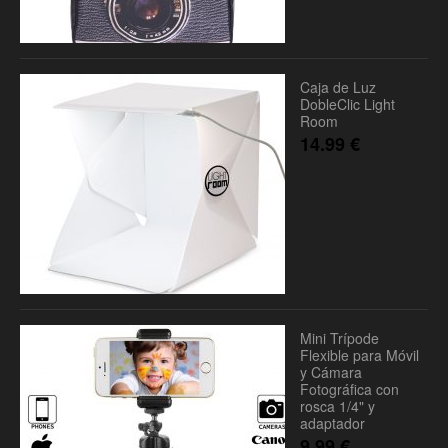
Caja de Luz
DobleClic Light
Room
14.99
€
Mini Trípode
Flexible para Móvil
y Cámara
Fotográfica con
rosca 1/4" y
adaptador
9.99
€