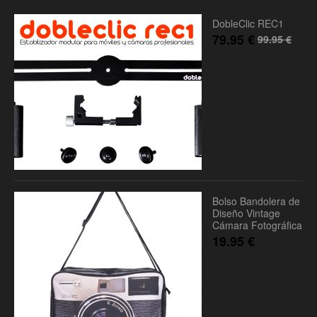
DobleClic REC1
79.95
€
99.95
€
Bolso Bandolera de
Diseño Vintage
Cámara Fotográfica
19.95
€