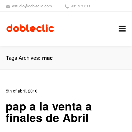
estudio@dobleclic.com
981 973611
SÍGUENOS
SEAMOS 
C
Tags Archives
mac
5th of abril, 2010
In:
Blog Diseño Gráfico
,
Blog Publicidad
0
pap a la venta a
0
finales de Abril