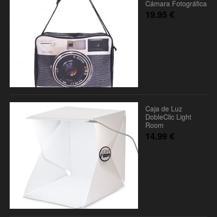
Cámara Fotográfica
19.95
€
Caja de Luz
DobleClic Light
Room
14.99
€