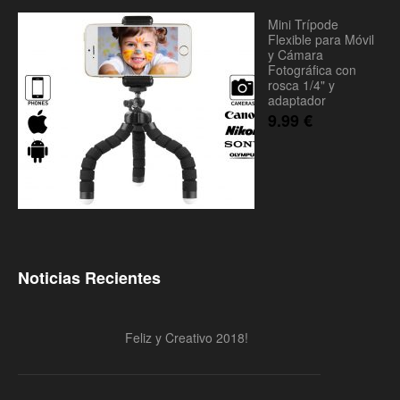
Mini Trípode
Flexible para Móvil
y Cámara
Fotográfica con
rosca 1/4" y
adaptador
9.99
€
Noticias Recientes
Feliz y Creativo 2018!