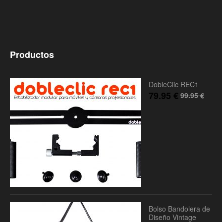
Productos
DobleClic REC1
79.95
€
99.95
€
Bolso Bandolera de
Diseño Vintage