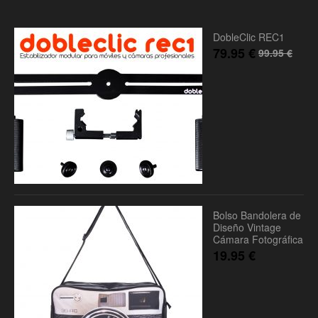
DobleClic REC1
79.95
€
99.95
€
Bolso Bandolera de
Diseño Vintage
Cámara Fotográfica
19.95
€