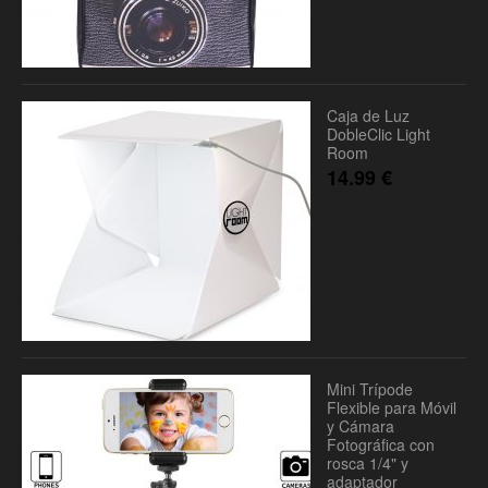
Caja de Luz
DobleClic Light
Room
14.99
€
Mini Trípode
Flexible para Móvil
y Cámara
Fotográfica con
rosca 1/4" y
adaptador