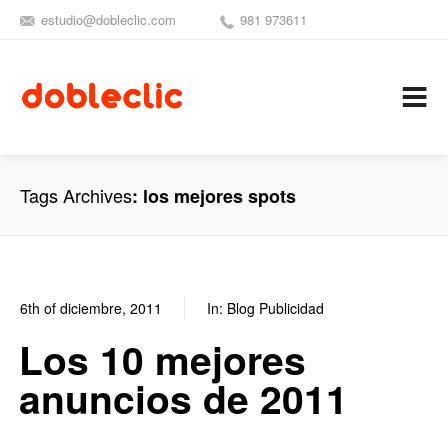
estudio@dobleclic.com
981 973611
SÍGUENOS
SEAMOS 
C
Tags Archives
los mejores spots
6th of diciembre, 2011
In:
Blog Publicidad
0
0
Los 10 mejores
anuncios de 2011