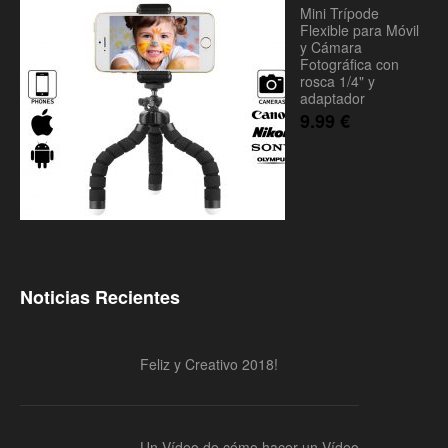
Mini Trípode
Flexible para Móvil
y Cámara
Fotográfica con
rosca 1/4" y
adaptador
9.99
€
Noticias Recientes
Feliz y Creativo 2018!
Un Vídeo de cómo hacer un Vídeo