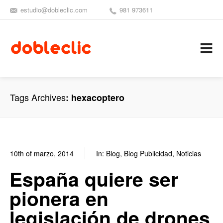
estudio@dobleclic.com
981 973611
SÍGUENOS
SEAMOS 
C
Tags Archives
hexacoptero
10th of marzo, 2014
In:
Blog
,
Blog Publicidad
,
Noticias
0
0
España quiere ser
pionera en
legislación de drones