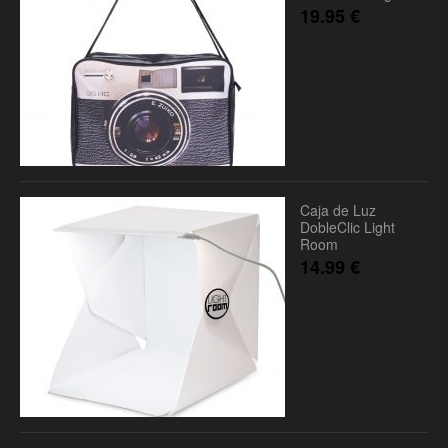
19.95
€
Caja de Luz
DobleClic Light
Room
14.99
€