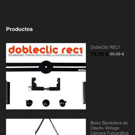
Productos
DobleClic REC1
79.95
€
99.95
€
Bolso Bandolera de
Diseño Vintage
Cámara Fotográfica