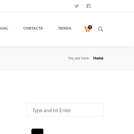
SÍGUENOS
SEAMOS AMIGOS
COMPRA NUESTR
0
SUAL
CONTACTA
TIENDA
You are here:
Home