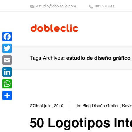
estudio@dobleclic.com
981 973611
Facebook
Tags Archives
estudio de diseño gráfico
Twitter
Email
LinkedIn
WhatsApp
Compartir
27th of julio, 2010
In:
Blog Diseño Gráfico
,
Revis
50 Logotipos Int