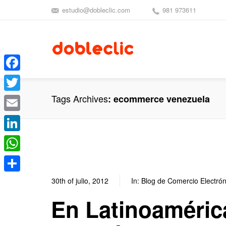
estudio@dobleclic.com
981 973611
Facebook
Tags Archives
ecommerce venezuela
Twitter
Email
LinkedIn
WhatsApp
Compartir
30th of julio, 2012
In:
Blog de Comercio Electrón
En Latinoaméric