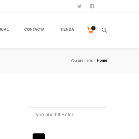
SÍGUENOS
SEAMOS AMIGOS
COMPRA NUESTR
0
SUAL
CONTACTA
TIENDA
You are here:
Home