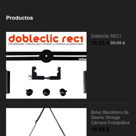
Productos
DobleClic REC1
79.95
€
99.95
€
Bolso Bandolera de
Diseño Vintage
Cámara Fotográfica
19.95
€