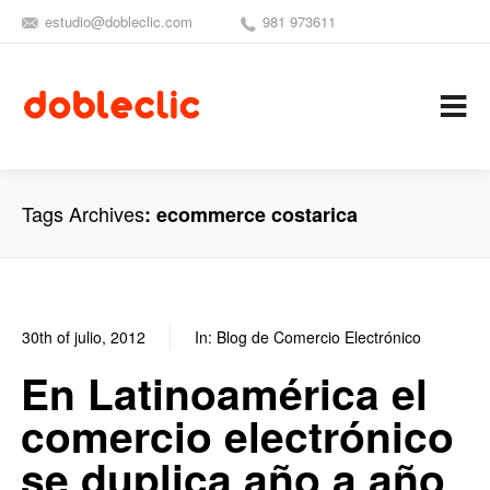
estudio@dobleclic.com
981 973611
SÍGUENOS
SEAMOS 
C
Tags Archives
ecommerce costarica
30th of julio, 2012
In:
Blog de Comercio Electrónico
0
0
En Latinoamérica el
comercio electrónico
se duplica año a año