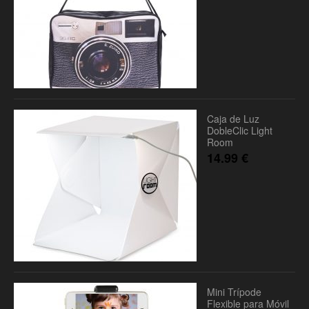
Caja de Luz
DobleClic Light
Room
14.99
€
Mini Trípode
Flexible para Móvil