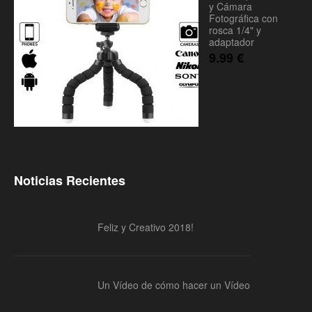
y Cámara
Fotográfica con
rosca 1/4" y
adaptador
9.99
€
Noticias Recientes
Feliz y Creativo 2018!
Un Vídeo de cómo hacer un Vídeo