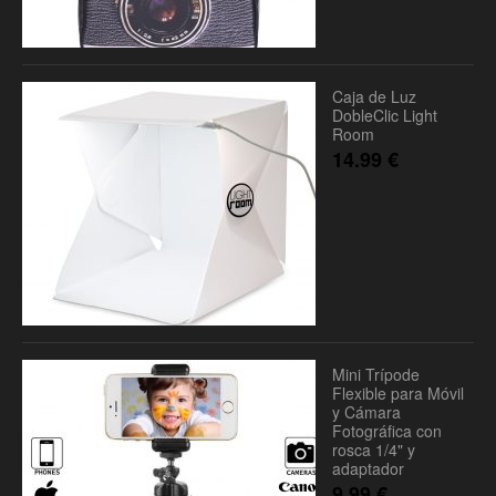
Caja de Luz
DobleClic Light
Room
14.99
€
Mini Trípode
Flexible para Móvil
y Cámara
Fotográfica con
rosca 1/4" y
adaptador
9.99
€