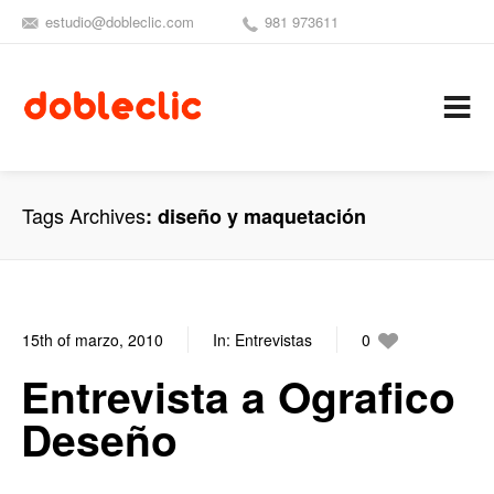
estudio@dobleclic.com
981 973611
SÍGUENOS
SEAMOS 
C
Tags Archives
diseño y maquetación
15th of marzo, 2010
In:
Entrevistas
0
1
Entrevista a Ografico
Deseño