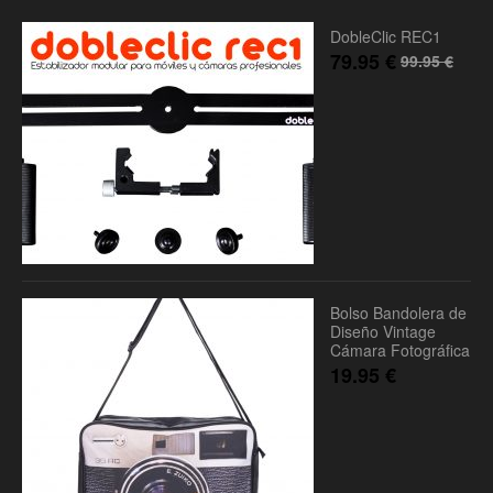
DobleClic REC1
79.95
€
99.95
€
Bolso Bandolera de
Diseño Vintage
Cámara Fotográfica
19.95
€