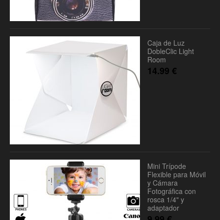
Caja de Luz
DobleClic Light
Room
14.99
€
Mini Trípode
Flexible para Móvil
y Cámara
Fotográfica con
rosca 1/4" y
adaptador
9.99
€