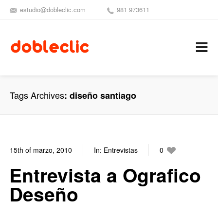
estudio@dobleclic.com
981 973611
SÍGUENOS
SEAMOS 
C
Tags Archives
diseño santiago
15th of marzo, 2010
In:
Entrevistas
0
1
Entrevista a Ografico
Deseño