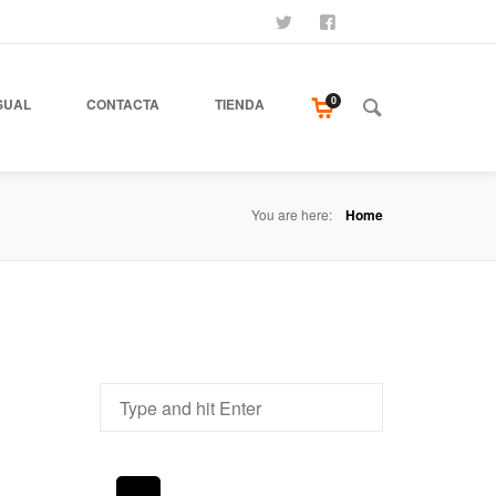
SÍGUENOS
SEAMOS AMIGOS
COMPRA NUESTR
0
SUAL
CONTACTA
TIENDA
You are here:
Home