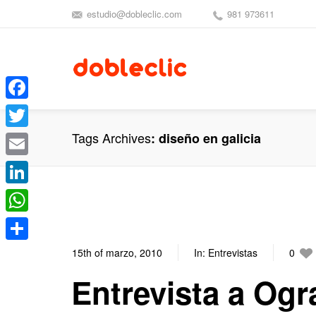
estudio@dobleclic.com
981 973611
Facebook
Tags Archives
diseño en galicia
Twitter
Email
LinkedIn
WhatsApp
Compartir
15th of marzo, 2010
In:
Entrevistas
0
Entrevista a Og