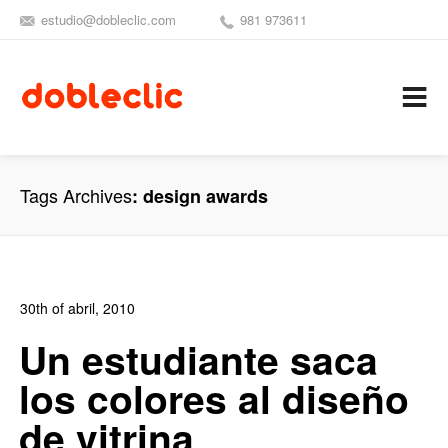
estudio@dobleclic.com
981 973611
SÍGUENOS
SEAMOS 
C
Tags Archives
design awards
30th of abril, 2010
In:
Blog Diseño Gráfico
,
Blog Diseño Web
0
Un estudiante saca
0
los colores al diseño
de vitrina