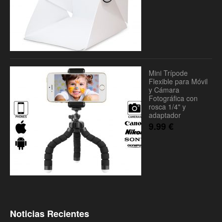
Mini Trípode
Flexible para Móvil
y Cámara
Fotográfica con
rosca 1/4" y
adaptador
9.99
€
Noticias Recientes