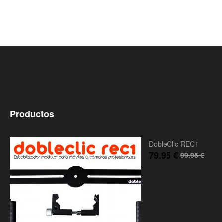
Productos
DobleClic REC1
79.95
€
99.95
€