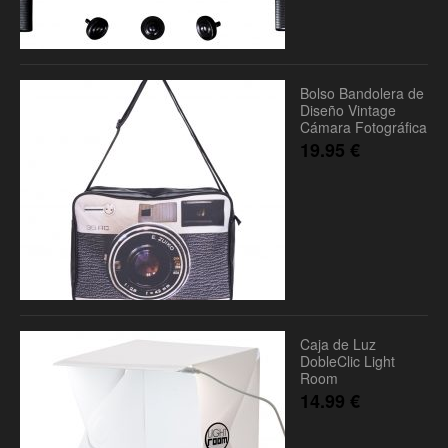
Bolso Bandolera de
Diseño Vintage
Cámara Fotográfica
19.95
€
Caja de Luz
DobleClic Light
Room
14.99
€