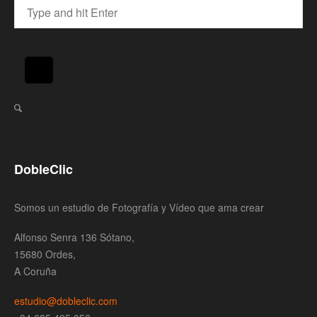
DobleClic
Somos un estudio de Fotografía y Vídeo que ama crear
Alfonso Senra 136 Sótano,
15680 Ordes,
A Coruña
estudio@dobleclic.com