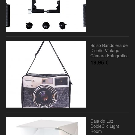
Bolso Bandolera de
Diseño Vintage
Cámara Fotográfica
19.95
€
Caja de Luz
DobleClic Light
Room