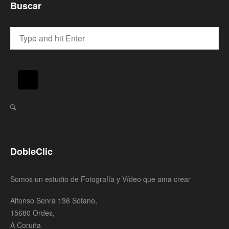
Buscar
DobleClic
Somos un estudio de Fotografía y Vídeo que ama crear
Alfonso Senra 136 Sótano,
15680 Ordes,
A Coruña