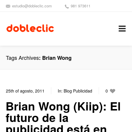
estudio@dobleclic.com
981 973611
SÍGUENOS
SEAMOS 
C
Tags Archives
Brian Wong
25th of agosto, 2011
In:
Blog Publicidad
0
0
Brian Wong (Kiip): El
futuro de la
publicidad está en