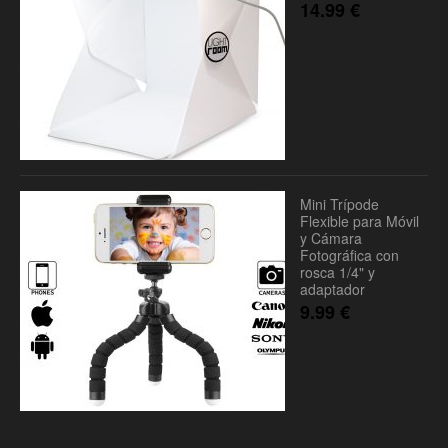
14.99
€
Mini Trípode
Flexible para Móvil
y Cámara
Fotográfica con
rosca 1/4" y
adaptador
9.99
€