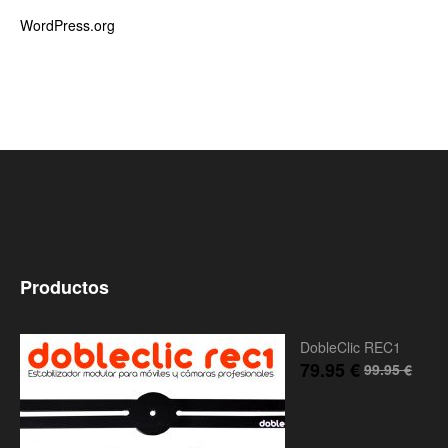
WordPress.org
Productos
DobleClic REC1
79.95
€
99.95
€