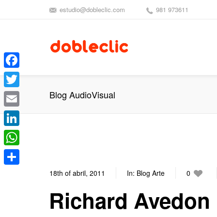
estudio@dobleclic.com
981 973611
Facebook
Blog AudioVisual
Twitter
Email
LinkedIn
WhatsApp
Compartir
18th of abril, 2011
In:
Blog Arte
0
Richard Avedon