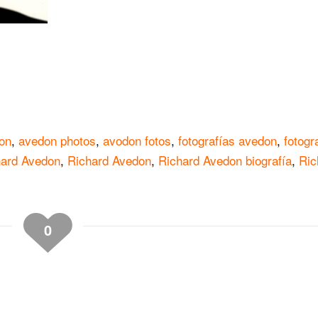
tir
on
,
avedon photos
,
avodon fotos
,
fotografías avedon
,
fotogr
hard Avedon
,
Richard Avedon
,
Richard Avedon biografía
,
Ric
0