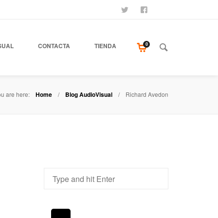
SÍGUENOS
SEAMOS AMIGOS
COMPRA NUESTR
0
SUAL
CONTACTA
TIENDA
u are here:
Home
Blog AudioVisual
Richard Avedon