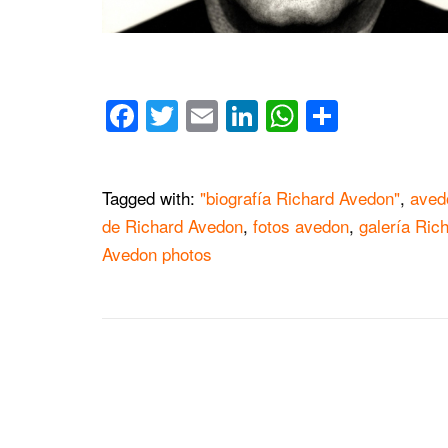
Facebook
Twitter
Email
LinkedIn
WhatsApp
Compar
Tagged with:
"biografía Richard Avedon"
,
aved
de Richard Avedon
,
fotos avedon
,
galería Ric
Avedon photos