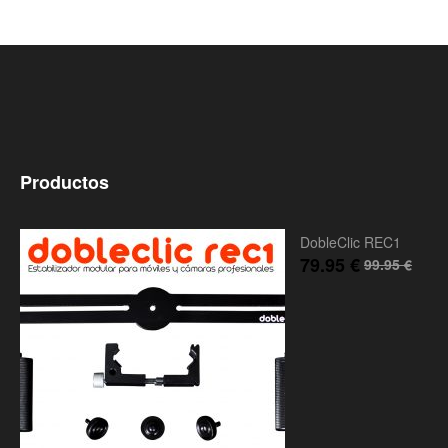
Productos
DobleClic REC1
79.95
€
99.95
€