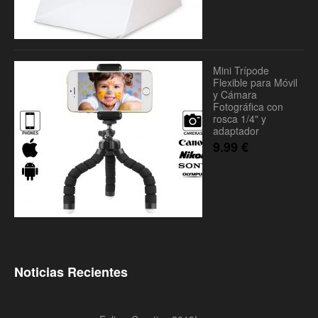
Mini Trípode
Flexible para Móvil
y Cámara
Fotográfica con
rosca 1/4" y
adaptador
9.99
€
Noticias Recientes