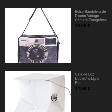
Bolso Bandolera de
Diseño Vintage
Cámara Fotográfica
19.95
€
Caja de Luz
DobleClic Light
Room
14.99
€