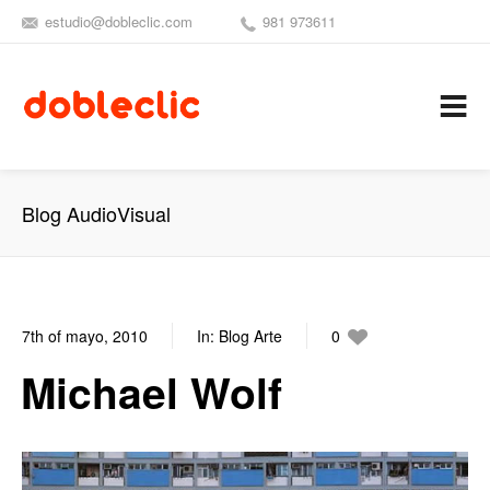
estudio@dobleclic.com
981 973611
SÍGUENOS
SEAMOS 
C
Blog AudioVisual
7th of mayo, 2010
In:
Blog Arte
0
0
Michael Wolf