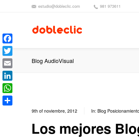
estudio@dobleclic.com
981 973611
Facebook
Blog AudioVisual
Twitter
Email
LinkedIn
WhatsApp
Compartir
9th of noviembre, 2012
In:
Blog Posicionamient
Los mejores Blo