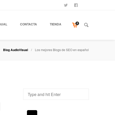
SÍGUENOS
SEAMOS AMIGOS
COMPRA NUESTR
0
SUAL
CONTACTA
TIENDA
Blog AudioVisual
Los mejores Blogs de SEO en español
l