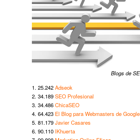
Blogs de S
25.242
Adseok
34.189
SEO Profesional
34.486
ChicaSEO
64.423
El Blog para Webmasters de Google
81.179
Javier Casares
90.110
IKhuerta
99.898
Marketing Online Eficaz