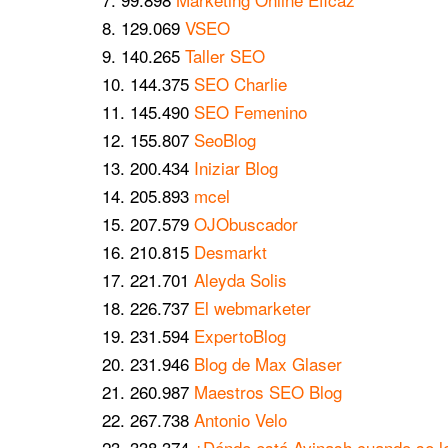
129.069
VSEO
140.265
Taller SEO
144.375
SEO Charlie
145.490
SEO Femenino
155.807
SeoBlog
200.434
Iniziar Blog
205.893
mcel
207.579
OJObuscador
210.815
Desmarkt
221.701
Aleyda Solis
226.737
El webmarketer
231.594
ExpertoBlog
231.946
Blog de Max Glaser
260.987
Maestros SEO Blog
267.738
Antonio Velo
338.374
¿Dónde está Avinash cuando se l