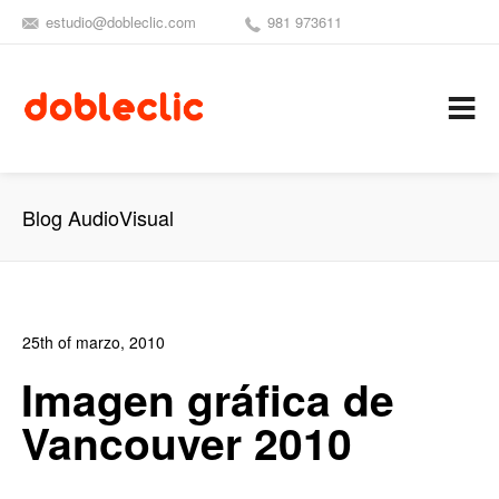
estudio@dobleclic.com
981 973611
SÍGUENOS
SEAMOS 
C
Blog AudioVisual
25th of marzo, 2010
In:
Blog Diseño Gráfico
,
Blog Publicidad
0
Imagen gráfica de
0
Vancouver 2010