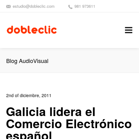
estudio@dobleclic.com
981 973611
SÍGUENOS
SEAMOS 
C
Blog AudioVisual
2nd of diciembre, 2011
In:
Blog de Comercio Electrónico
0
Galicia lidera el
1
Comercio Electrónico
español