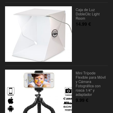
Caja de Luz
DobleClic Light
Room
14.99
€
Mini Trípode
Flexible para Móvil
y Cámara
Fotográfica con
rosca 1/4" y
adaptador
9.99
€