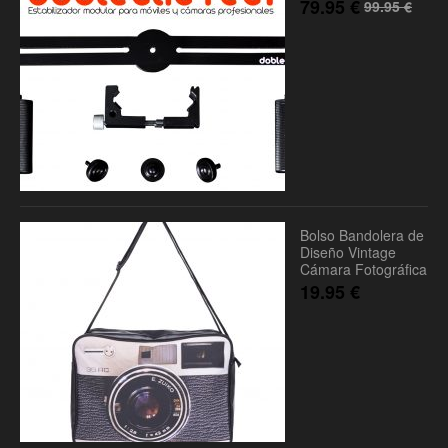
79.95
€
99.95
€
Bolso Bandolera de
Diseño Vintage
Cámara Fotográfica
19.95
€