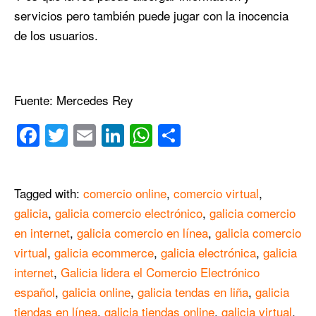
servicios pero también puede jugar con la inocencia
de los usuarios.
Fuente: Mercedes Rey
Facebook
Twitter
Email
LinkedIn
WhatsApp
Compartir
Tagged with:
comercio online
,
comercio virtual
,
galicia
,
galicia comercio electrónico
,
galicia comercio
en internet
,
galicia comercio en línea
,
galicia comercio
virtual
,
galicia ecommerce
,
galicia electrónica
,
galicia
internet
,
Galicia lidera el Comercio Electrónico
español
,
galicia online
,
galicia tendas en liña
,
galicia
tiendas en línea
,
galicia tiendas online
,
galicia virtual
,