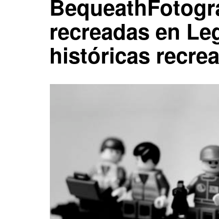
BequeathFotogra
recreadas en Le
históricas recre