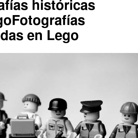
fías históricas
goFotografías
adas en Lego