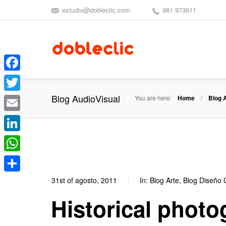
estudio@dobleclic.com
981 973611
Facebook
Blog AudioVisual
You are here:
Home
Blog 
Twitter
Email
LinkedIn
WhatsApp
Compartir
31st of agosto, 2011
In:
Blog Arte
,
Blog Diseño 
Historical photo