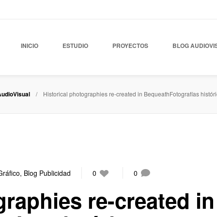
INICIO
ESTUDIO
PROYECTOS
BLOG AUDIOVI
AudioVisual
Historical photographies re-created in BequeathFotografías histó
Gráfico
,
Blog Publicidad
0
0
graphies re-created in