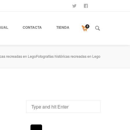
SÍGUENOS
SEAMOS AMIGOS
COMPRA NUESTR
0
SUAL
CONTACTA
TIENDA
ricas recreadas en LegoFotografías históricas recreadas en Lego