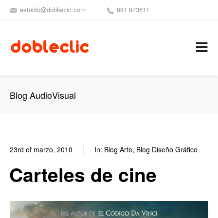
estudio@dobleclic.com
981 973611
SÍGUENOS
SEAMOS 
C
Blog AudioVisual
23rd of marzo, 2010
In:
Blog Arte
,
Blog Diseño Gráfico
0
0
Carteles de cine