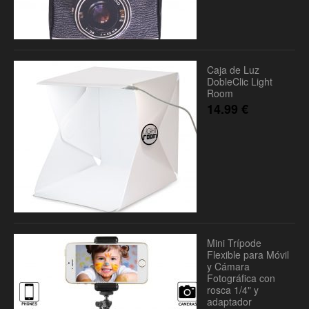
Caja de Luz
DobleClic Light
Room
14.99
€
Mini Trípode
Flexible para Móvil
y Cámara
Fotográfica con
rosca 1/4" y
adaptador