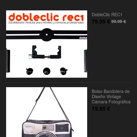
DobleClic REC1
79.95
€
99.95
€
Bolso Bandolera de
Diseño Vintage
Cámara Fotográfica
19.95
€