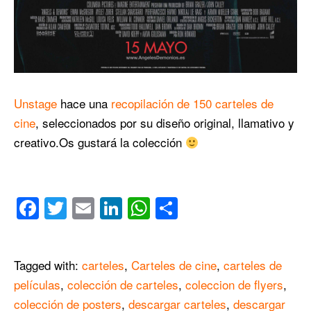
Unstage
hace una
recopilación de 150 carteles de
cine
, seleccionados por su diseño original, llamativo y
creativo.Os gustará la colección
Facebook
Twitter
Email
LinkedIn
WhatsApp
Compartir
Tagged with:
carteles
,
Carteles de cine
,
carteles de
películas
,
colección de carteles
,
coleccion de flyers
,
colección de posters
,
descargar carteles
,
descargar