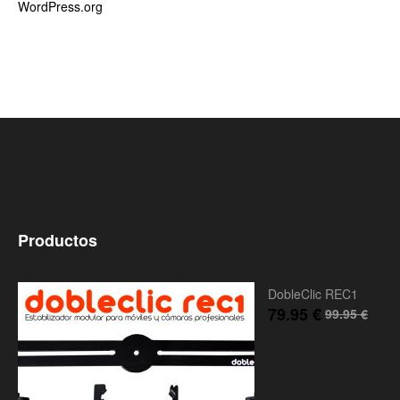
WordPress.org
Productos
DobleClic REC1
79.95
€
99.95
€