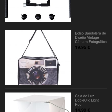
Bolso Bandolera de
Diseño Vintage
Cámara Fotográfica
19.95
€
Caja de Luz
DobleClic Light
Room
14.99
€