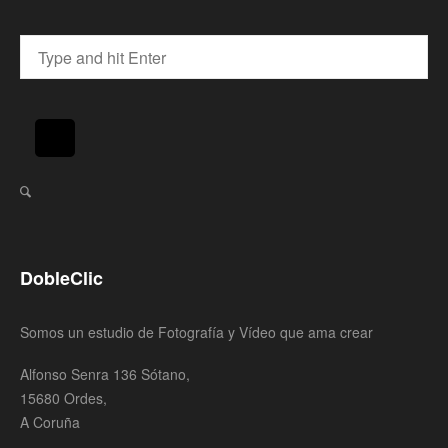
DobleClic
Somos un estudio de Fotografía y Vídeo que ama crear
Alfonso Senra 136 Sótano,
15680 Ordes,
A Coruña