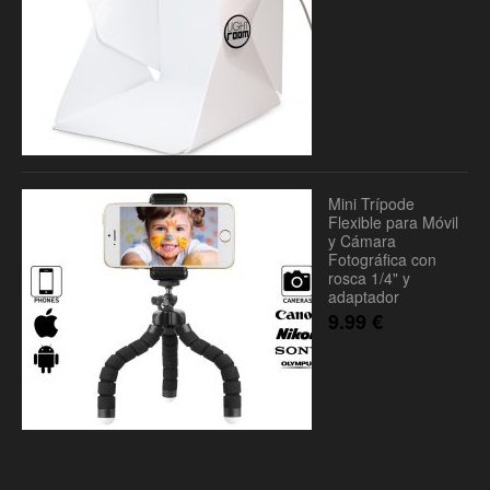
Mini Trípode
Flexible para Móvil
y Cámara
Fotográfica con
rosca 1/4" y
adaptador
9.99
€