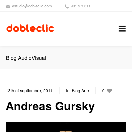
estudio@dobleclic.com
981 973611
SÍGUENOS
SEAMOS 
C
Blog AudioVisual
13th of septiembre, 2011
In:
Blog Arte
0
0
Andreas Gursky