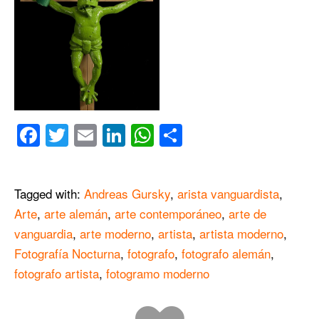
Facebook
Twitter
Email
LinkedIn
WhatsApp
Compartir
Tagged with:
Andreas Gursky
,
arista vanguardista
,
Arte
,
arte alemán
,
arte contemporáneo
,
arte de
vanguardia
,
arte moderno
,
artista
,
artista moderno
,
Fotografía Nocturna
,
fotografo
,
fotografo alemán
,
fotografo artista
,
fotogramo moderno