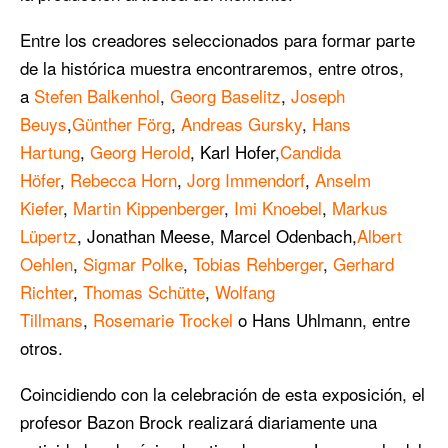
Entre los creadores seleccionados para formar parte
de la histórica muestra encontraremos, entre otros,
a
Stefen Balkenhol
,
Georg Baselitz
,
Joseph
Beuys
,
Günther Förg
,
Andreas Gursky
,
Hans
Hartung
,
Georg Herold
, Karl Hofer,
Candida
Höfer
,
Rebecca Horn
,
Jorg Immendorf
,
Anselm
Kiefer
,
Martin Kippenberger
,
Imi Knoebel
,
Markus
Lüpertz
, Jonathan Meese, Marcel Odenbach,
Albert
Oehlen
,
Sigmar Polke
,
Tobias Rehberger
,
Gerhard
Richter
,
Thomas Schütte
,
Wolfang
Tillmans
,
Rosemarie Trockel
o Hans Uhlmann, entre
otros.
Coincidiendo con la celebración de esta exposición, el
profesor Bazon Brock realizará diariamente una