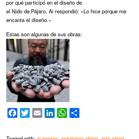
por qué participó en el diseño de
el Nido de Pájaro, Ai respondió: «Lo hice porque me
encanta el diseño.»
Estas son algunas de sus obras:
Facebook
Twitter
Email
LinkedIn
WhatsApp
Compartir
Tagged with:
ai weiwei
,
arquitecto chino
,
arte chino
,