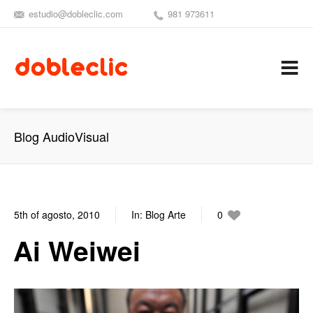
estudio@dobleclic.com
981 973611
SÍGUENOS
SEAMOS 
C
Blog AudioVisual
5th of agosto, 2010
In:
Blog Arte
0
0
Ai Weiwei