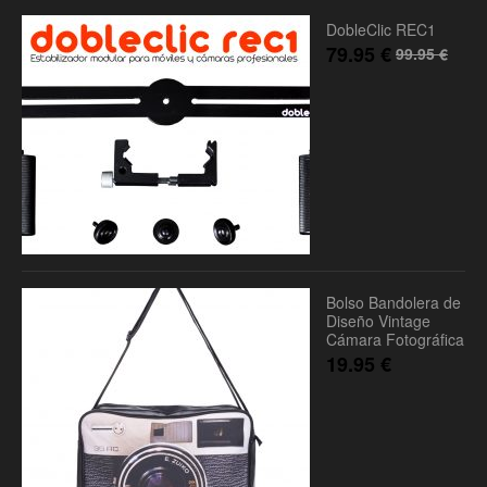
DobleClic REC1
79.95
€
99.95
€
Bolso Bandolera de
Diseño Vintage
Cámara Fotográfica
19.95
€