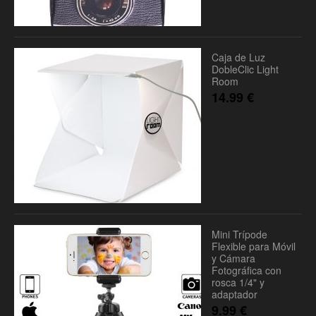
Caja de Luz
DobleClic Light
Room
14.99
€
Mini Trípode
Flexible para Móvil
y Cámara
Fotográfica con
rosca 1/4" y
adaptador
9.99
€