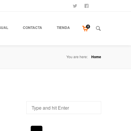
SÍGUENOS
SEAMOS AMIGOS
COMPRA NUESTR
0
SUAL
CONTACTA
TIENDA
You are here:
Home