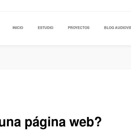
INICIO
ESTUDIO
PROYECTOS
BLOG AUDIOVI
b
,
Blog Posicionamiento
,
Blog Publicidad
,
Noticias
0
 una página web?