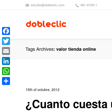
estudio@dobleclic.com
981 973611
Facebook
Tags Archives
valor tienda online
Twitter
Email
LinkedIn
WhatsApp
Compartir
15th of octubre, 2012
In:
Blog de Comercio Electrónico
,
Blog Diseño We
¿Cuanto cuesta
0