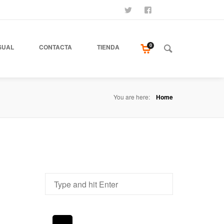
SÍGUENOS
SEAMOS AMIGOS
COMPRA NUESTR
0
SUAL
CONTACTA
TIENDA
You are here:
Home