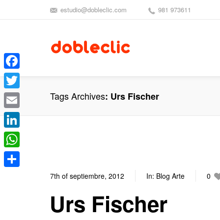
estudio@dobleclic.com
981 973611
Facebook
Tags Archives
Urs Fischer
Twitter
Email
LinkedIn
WhatsApp
Compartir
7th of septiembre, 2012
In:
Blog Arte
0
Urs Fischer