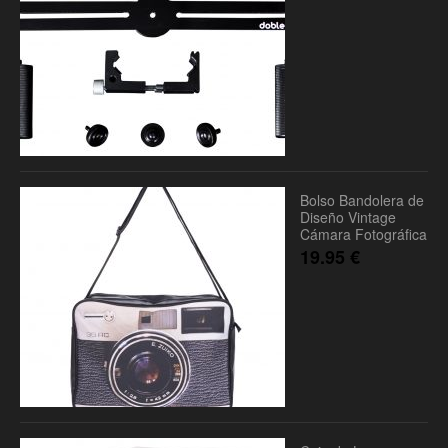
Bolso Bandolera de
Diseño Vintage
Cámara Fotográfica
19.95
€