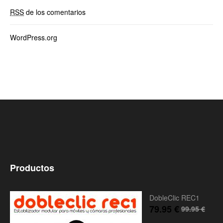
RSS
de los comentarios
WordPress.org
Productos
DobleClic REC1
79.95
€
99.95
€