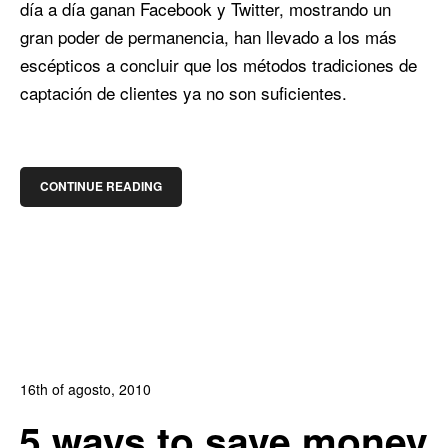
día a día ganan Facebook y Twitter, mostrando un
gran poder de permanencia, han llevado a los más
escépticos a concluir que los métodos tradiciones de
captación de clientes ya no son suficientes.
CONTINUE READING
16th of agosto, 2010
In:
Blog Diseño Web
,
Blog Posicionamiento
,
Blog
5 ways to save money
Publicidad