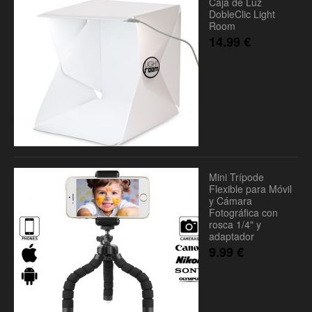
Caja de Luz
DobleClic Light
Room
14.99
€
Mini Trípode
Flexible para Móvil
y Cámara
Fotográfica con
rosca 1/4" y
adaptador
9.99
€