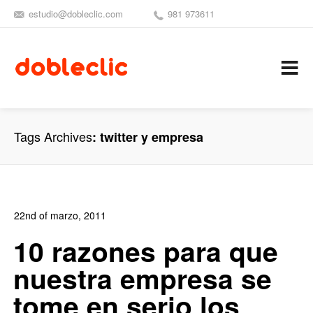
estudio@dobleclic.com
981 973611
SÍGUENOS
SEAMOS 
C
Tags Archives
twitter y empresa
22nd of marzo, 2011
In:
Blog Diseño Web
,
Blog Publicidad
0
10 razones para que
0
nuestra empresa se
tome en serio los