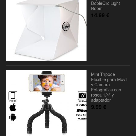
DobleClic Light
Room
14.99
€
Mini Trípode
Flexible para Móvil
y Cámara
Fotográfica con
rosca 1/4" y
adaptador
9.99
€