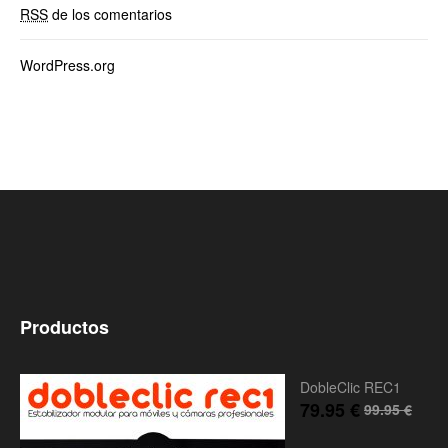
RSS
de los comentarios
WordPress.org
Productos
DobleClic REC1
79.95
€
99.95
€