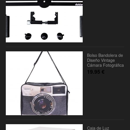
Bolso Bandolera de
Diseño Vintage
Cámara Fotográfica
19.95
€
Caja de Luz