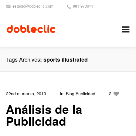
estudio@dobleclic.com
981 973611
SÍGUENOS
SEAMOS 
C
Tags Archives
sports illustrated
22nd of marzo, 2010
In:
Blog Publicidad
2
0
Análisis de la
Publicidad