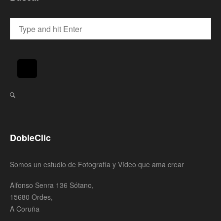
DobleClic
Somos un estudio de Fotografía y Vídeo que ama crear
Alfonso Senra 136 Sótano,
15680 Ordes,
A Coruña