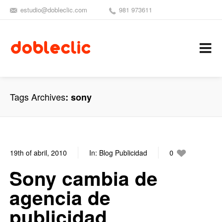
estudio@dobleclic.com
981 973611
SÍGUENOS
SEAMOS 
C
Tags Archives
sony
19th of abril, 2010
In:
Blog Publicidad
0
2
Sony cambia de
agencia de
publicidad