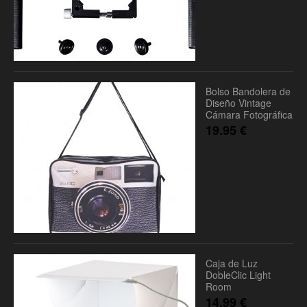
Bolso Bandolera de
Diseño Vintage
Cámara Fotográfica
19.95
€
Caja de Luz
DobleClic Light
Room
14.99
€