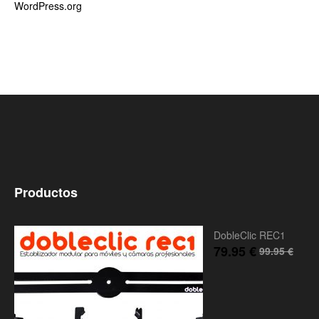
WordPress.org
Productos
DobleClic REC1
79.95
€
99.95
€