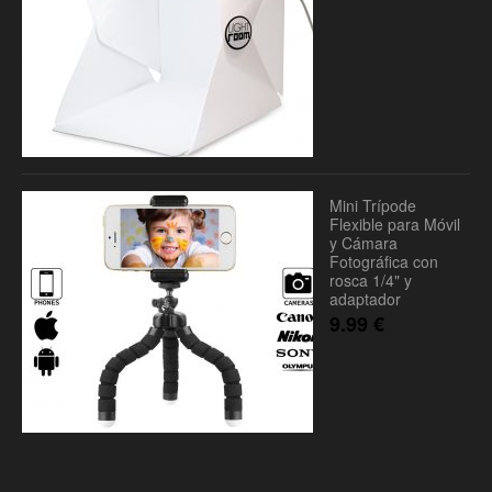
Mini Trípode
Flexible para Móvil
y Cámara
Fotográfica con
rosca 1/4" y
adaptador
9.99
€