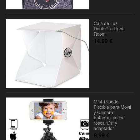
Caja de Luz
DobleClic Light
Room
14.99
€
Mini Trípode
Flexible para Móvil
y Cámara
Fotográfica con
rosca 1/4" y
adaptador
9.99
€