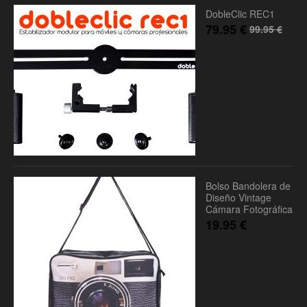
DobleClic REC1
79.95
€
99.95
€
Bolso Bandolera de
Diseño Vintage
Cámara Fotográfica
19.95
€