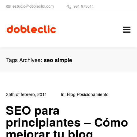
estudio@dobleclic.com
981 973611
SÍGUENOS
SEAMOS 
C
Tags Archives
seo simple
25th of febrero, 2011
In:
Blog Posicionamiento
0
2
SEO para
principiantes – Cómo
mejorar tu blog