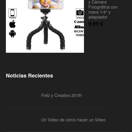
y Cámara
Fotográfica con
rosca 1/4" y
adaptador
9.99
€
Noticias Recientes
Feliz y Creativo 2018!
Un Vídeo de cómo hacer un Vídeo