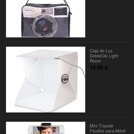
Caja de Luz
DobleClic Light
Room
14.99
€
Mini Trípode
Flexible para Móvil