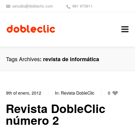
estudio@dobleclic.com
981 973611
SÍGUENOS
SEAMOS 
C
Tags Archives
revista de informática
9th of enero, 2012
In:
Revista DobleClic
0
3
Revista DobleClic
número 2