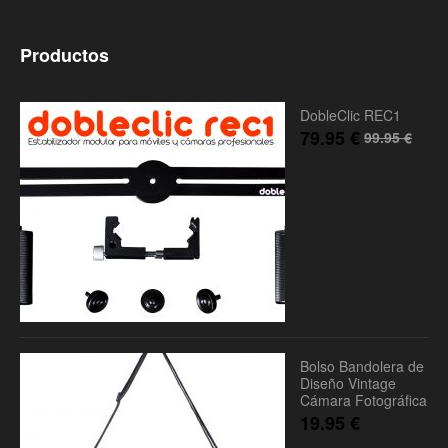
Productos
DobleClic REC1
79.95
€
99.95
€
Bolso Bandolera de
Diseño Vintage
Cámara Fotográfica
19.95
€