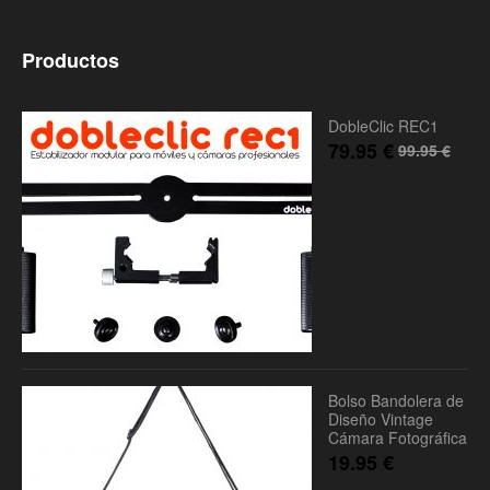
Productos
DobleClic REC1
79.95
€
99.95
€
Bolso Bandolera de
Diseño Vintage
Cámara Fotográfica
19.95
€