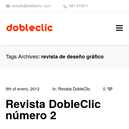
estudio@dobleclic.com
981 973611
SÍGUENOS
SEAMOS 
C
Tags Archives
revista de deseño gráfico
9th of enero, 2012
In:
Revista DobleClic
0
3
Revista DobleClic
número 2