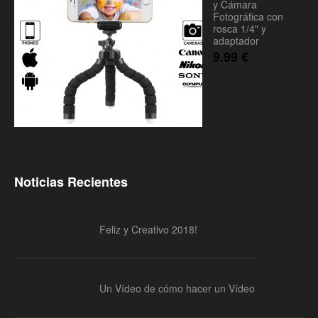
y Cámara
Fotográfica con
rosca 1/4" y
adaptador
9.99
€
Noticias Recientes
Feliz y Creativo 2018!
Un Vídeo de cómo hacer un Vídeo