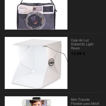
Caja de Luz
DobleClic Light
Room
14.99
€
Mini Trípode
Flexible para Móvil