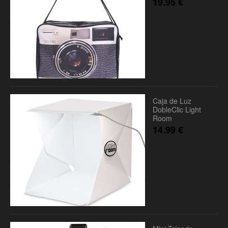
19.95
€
Caja de Luz
DobleClic Light
Room
14.99
€