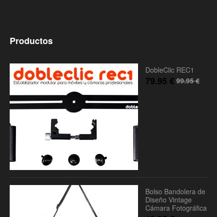
Productos
DobleClic REC1
79.95
€
99.95
€
Bolso Bandolera de
Diseño Vintage
Cámara Fotográfica