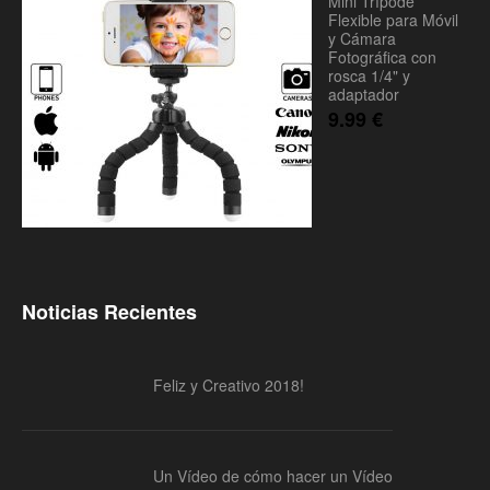
Mini Trípode
Flexible para Móvil
y Cámara
Fotográfica con
rosca 1/4" y
adaptador
9.99
€
Noticias Recientes
Feliz y Creativo 2018!
Un Vídeo de cómo hacer un Vídeo