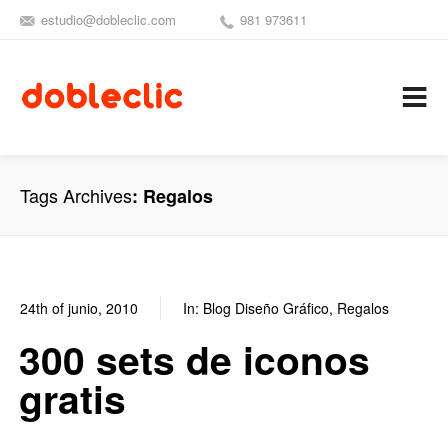
estudio@dobleclic.com
981 973611
SÍGUENOS
SEAMOS 
C
Tags Archives
Regalos
24th of junio, 2010
In:
Blog Diseño Gráfico
,
Regalos
0
0
300 sets de iconos
gratis