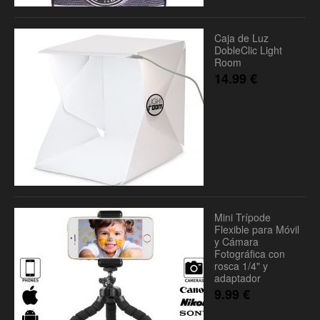
Caja de Luz
DobleClic Light
Room
14.99
€
Mini Trípode
Flexible para Móvil
y Cámara
Fotográfica con
rosca 1/4" y
adaptador
9.99
€