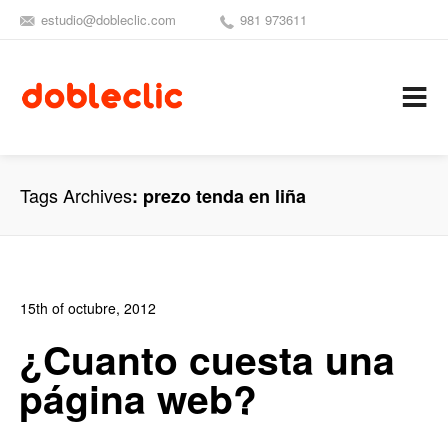
estudio@dobleclic.com
981 973611
SÍGUENOS
SEAMOS 
C
Tags Archives
prezo tenda en liña
15th of octubre, 2012
In:
Blog de Comercio Electrónico
,
Blog Diseño Web
,
Blog
¿Cuanto cuesta una
Posicionamiento
,
Blog Publicidad
,
Noticias
página web?
0
0