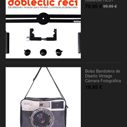
79.95
€
99.95
€
Bolso Bandolera de
Diseño Vintage
Cámara Fotográfica
19.95
€