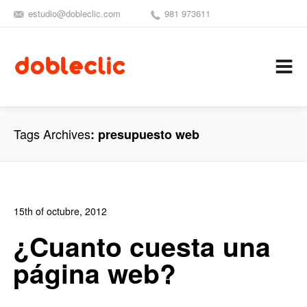
estudio@dobleclic.com
981 973611
SÍGUENOS
SEAMOS 
C
Tags Archives
presupuesto web
15th of octubre, 2012
In:
Blog de Comercio Electrónico
,
Blog Diseño Web
,
Blog
¿Cuanto cuesta una
Posicionamiento
,
Blog Publicidad
,
Noticias
página web?
0
0