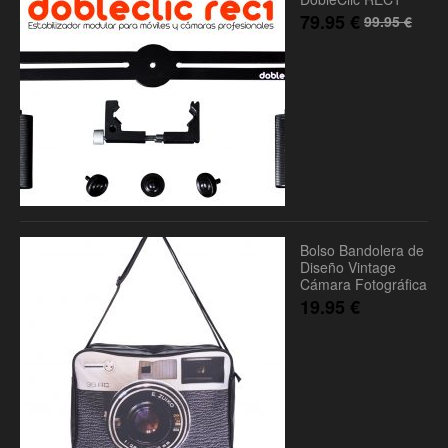
79.95
€
99.95
€
Bolso Bandolera de
Diseño Vintage
Cámara Fotográfica
19.95
€