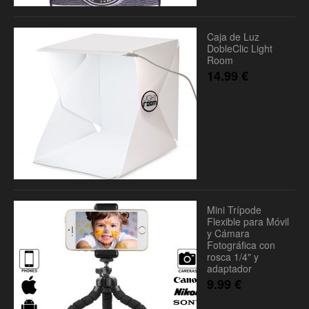
Caja de Luz
DobleClic Light
Room
14.99
€
Mini Trípode
Flexible para Móvil
y Cámara
Fotográfica con
rosca 1/4" y
adaptador
9.99
€