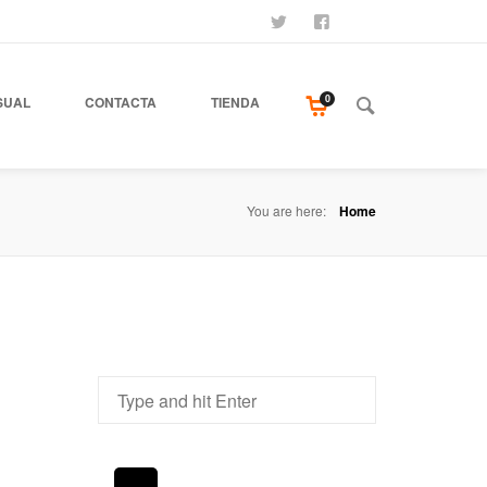
SÍGUENOS
SEAMOS AMIGOS
COMPRA NUESTR
0
SUAL
CONTACTA
TIENDA
You are here:
Home