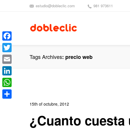
estudio@dobleclic.com
981 973611
Facebook
Tags Archives
precio web
Twitter
Email
LinkedIn
WhatsApp
Compartir
15th of octubre, 2012
In:
Blog de Comercio Electrónico
,
Blog Diseño We
¿Cuanto cuesta
0