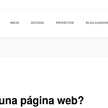
INICIO
ESTUDIO
PROYECTOS
BLOG AUDIOVI
b
,
Blog Posicionamiento
,
Blog Publicidad
,
Noticias
0
 una página web?