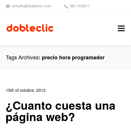
estudio@dobleclic.com
981 973611
SÍGUENOS
SEAMOS 
C
Tags Archives
precio hora programador
15th of octubre, 2012
In:
Blog de Comercio Electrónico
,
Blog Diseño Web
,
Blog
¿Cuanto cuesta una
Posicionamiento
,
Blog Publicidad
,
Noticias
página web?
0
0