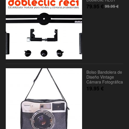
79.95
€
99.95
€
Bolso Bandolera de
Diseño Vintage
Cámara Fotográfica
19.95
€