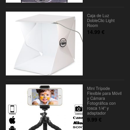
Caja de Luz
DobleClic Light
Room
14.99
€
Mini Trípode
Flexible para Móvil
y Cámara
Fotográfica con
rosca 1/4" y
adaptador
9.99
€