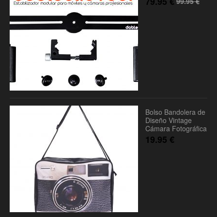
79.95
€
99.95
€
Bolso Bandolera de
Diseño Vintage
Cámara Fotográfica
19.95
€