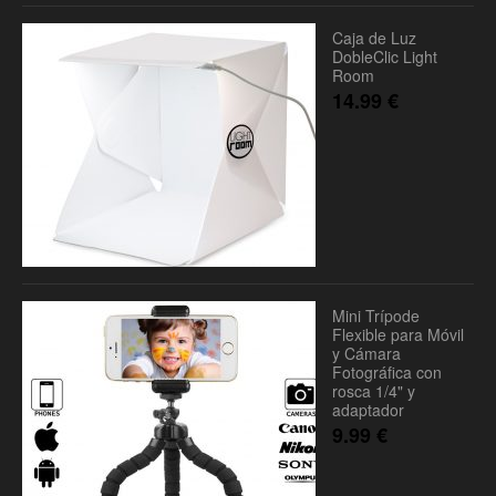
Caja de Luz
DobleClic Light
Room
14.99
€
Mini Trípode
Flexible para Móvil
y Cámara
Fotográfica con
rosca 1/4" y
adaptador
9.99
€