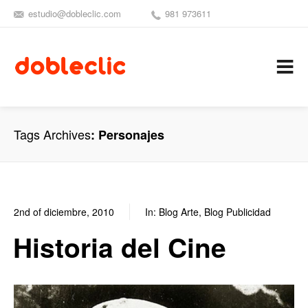
estudio@dobleclic.com
981 973611
SÍGUENOS
SEAMOS 
C
Tags Archives
Personajes
2nd of diciembre, 2010
In:
Blog Arte
,
Blog Publicidad
0
0
Historia del Cine