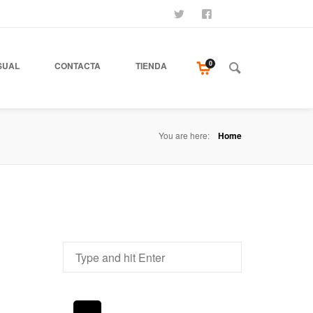
SÍGUENOS
SEAMOS AMIGOS
COMPRA NUESTR
0
SUAL
CONTACTA
TIENDA
You are here:
Home