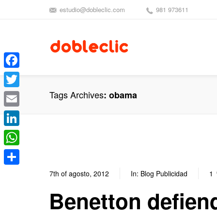
estudio@dobleclic.com
981 973611
Facebook
Tags Archives
obama
Twitter
Email
LinkedIn
WhatsApp
Compartir
7th of agosto, 2012
In:
Blog Publicidad
1
Benetton defien