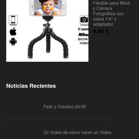
Flexible para Móvil
y Cámara
Fotográfica con
rosca 1/4" y
adaptador
9.99
€
Noticias Recientes
Feliz y Creativo 2018!
Un Vídeo de cómo hacer un Vídeo