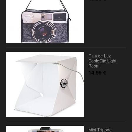
Caja de Luz
DobleClic Light
Room
14.99
€
Mini Trípode