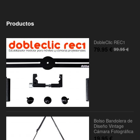
Productos
DobleClic REC1
79.95
€
99.95
€
Bolso Bandolera de
Diseño Vintage
Cámara Fotográfica
19.95
€