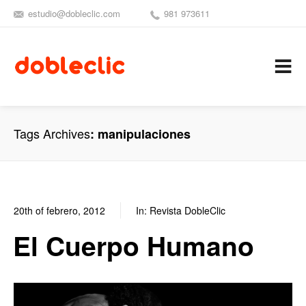
estudio@dobleclic.com
981 973611
SÍGUENOS
SEAMOS 
C
Tags Archives
manipulaciones
20th of febrero, 2012
In:
Revista DobleClic
0
1
El Cuerpo Humano