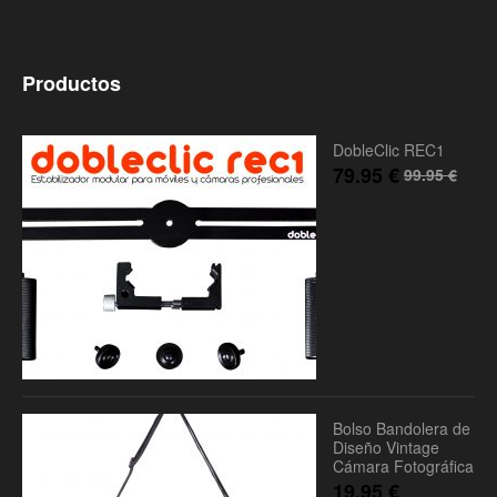
Productos
DobleClic REC1
79.95
€
99.95
€
Bolso Bandolera de
Diseño Vintage
Cámara Fotográfica
19.95
€