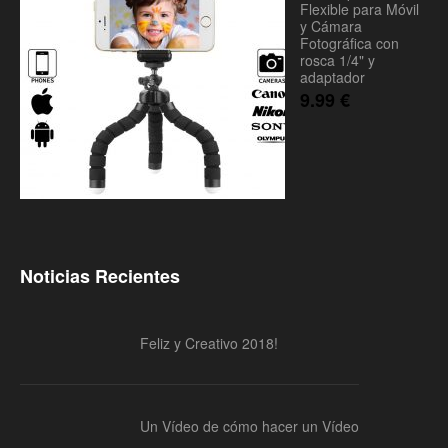
Flexible para Móvil
y Cámara
Fotográfica con
rosca 1/4" y
adaptador
9.99
€
Noticias Recientes
Feliz y Creativo 2018!
Un Vídeo de cómo hacer un Vídeo