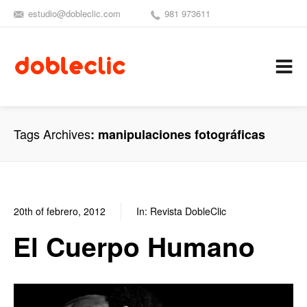
estudio@dobleclic.com
981 973611
SÍGUENOS
SEAMOS 
C
Tags Archives
manipulaciones fotográficas
20th of febrero, 2012
In:
Revista DobleClic
0
1
El Cuerpo Humano