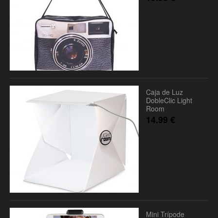
Caja de Luz
DobleClic Light
Room
14.99
€
Mini Trípode