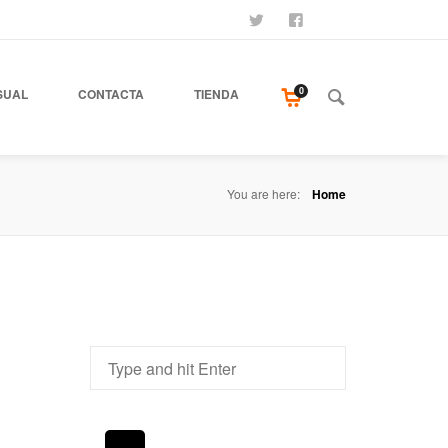
SÍGUENOS
SEAMOS AMIGOS
COMPRA NUESTR
0
SUAL
CONTACTA
TIENDA
You are here:
Home