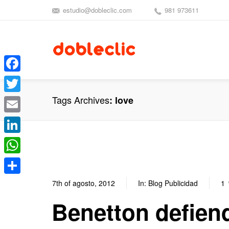
estudio@dobleclic.com
981 973611
Facebook
Tags Archives
love
Twitter
Email
LinkedIn
WhatsApp
Compartir
7th of agosto, 2012
In:
Blog Publicidad
1
Benetton defien