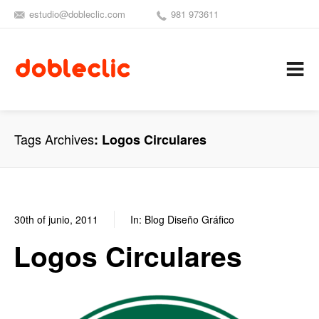
estudio@dobleclic.com
981 973611
SÍGUENOS
SEAMOS 
C
Tags Archives
Logos Circulares
30th of junio, 2011
In:
Blog Diseño Gráfico
0
1
Logos Circulares