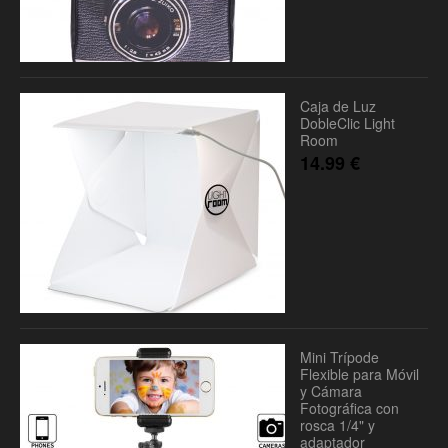
Caja de Luz
DobleClic Light
Room
14.99
€
Mini Trípode
Flexible para Móvil
y Cámara
Fotográfica con
rosca 1/4" y
adaptador