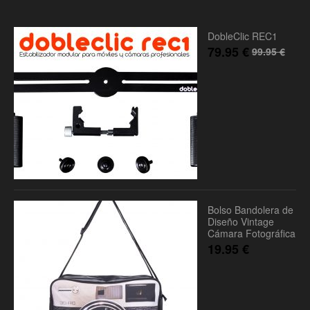
DobleClic REC1
79.95
€
99.95
€
Bolso Bandolera de
Diseño Vintage
Cámara Fotográfica
19.95
€