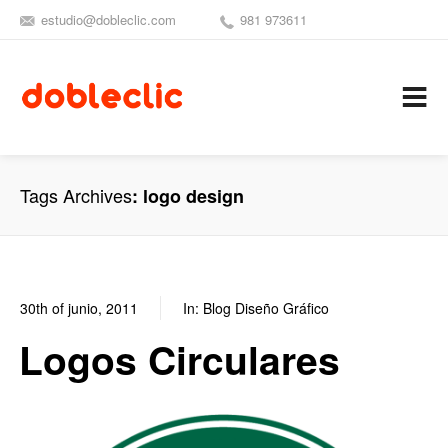
estudio@dobleclic.com
981 973611
SÍGUENOS
SEAMOS 
C
Tags Archives
logo design
30th of junio, 2011
In:
Blog Diseño Gráfico
0
1
Logos Circulares