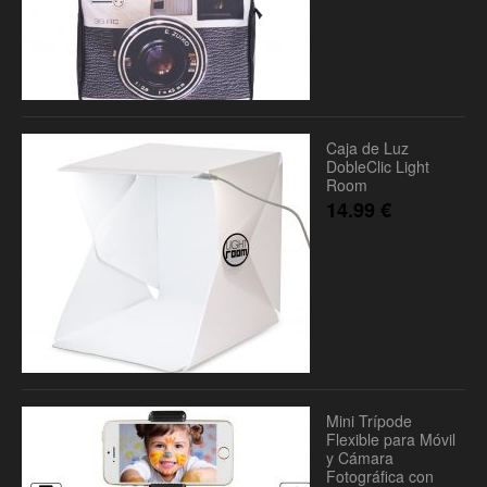
Caja de Luz
DobleClic Light
Room
14.99
€
Mini Trípode
Flexible para Móvil
y Cámara
Fotográfica con