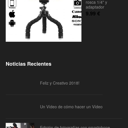
rosca 1/4" y
adaptador
9.99
€
Noticias Recientes
Feliz y Creativo 2018!
Un Vídeo de cómo hacer un Vídeo
Edición de fotografías con smartphone –