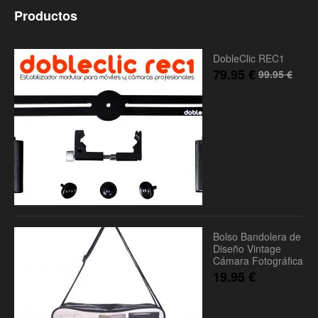
Productos
DobleClic REC1
79.95
€
99.95
€
Bolso Bandolera de
Diseño Vintage
Cámara Fotográfica
19.95
€