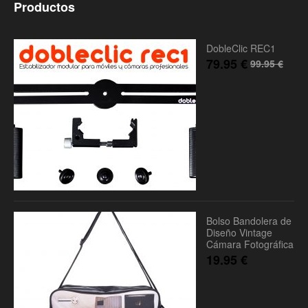
Productos
DobleClic REC1
79.95
€
99.95
€
Bolso Bandolera de
Diseño Vintage
Cámara Fotográfica
19.95
€