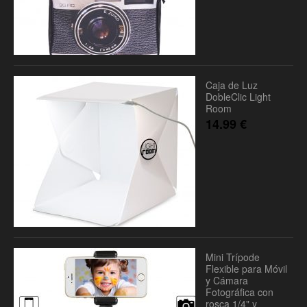
Caja de Luz
DobleClic Light
Room
14.99
€
Mini Trípode
Flexible para Móvil
y Cámara
Fotográfica con
rosca 1/4" y