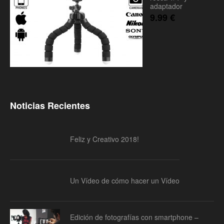
adaptador
9.99
€
Noticias Recientes
Feliz y Creativo 2018!
Un Vídeo de cómo hacer un Vídeo
Edición de fotografías con smartphone –