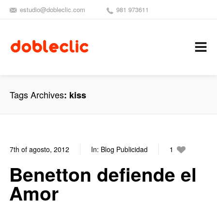
estudio@dobleclic.com
981 973611
SÍGUENOS
SEAMOS 
C
Tags Archives
kiss
7th of agosto, 2012
In:
Blog Publicidad
1
0
Benetton defiende el
Amor