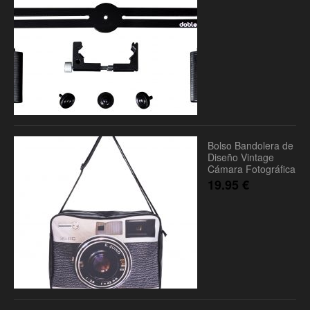
Bolso Bandolera de
Diseño Vintage
Cámara Fotográfica
19.95
€