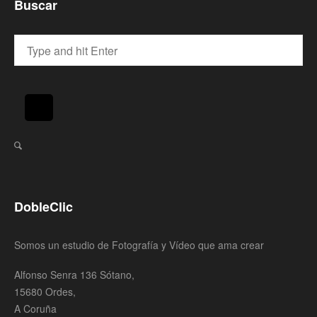
Buscar
DobleClic
Somos un estudio de Fotografía y Vídeo que ama crear
Alfonso Senra 136 Sótano,
15680 Ordes,
A Coruña