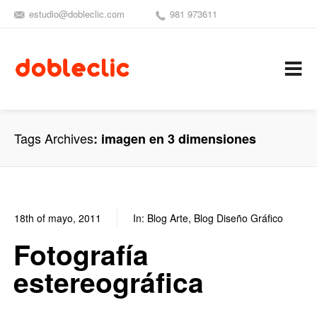
estudio@dobleclic.com
981 973611
SÍGUENOS
SEAMOS 
C
Tags Archives
imagen en 3 dimensiones
18th of mayo, 2011
In:
Blog Arte
,
Blog Diseño Gráfico
0
0
Fotografía
estereográfica