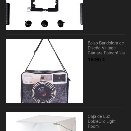
Bolso Bandolera de
Diseño Vintage
Cámara Fotográfica
19.95
€
Caja de Luz
DobleClic Light
Room