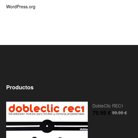
WordPress.org
Productos
DobleClic REC1
79.95
€
99.95
€