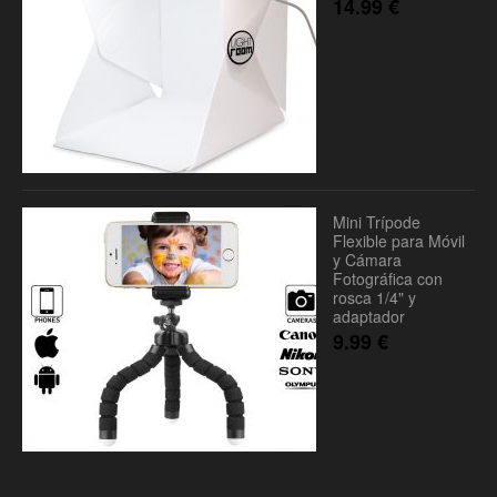
14.99
€
Mini Trípode
Flexible para Móvil
y Cámara
Fotográfica con
rosca 1/4" y
adaptador
9.99
€